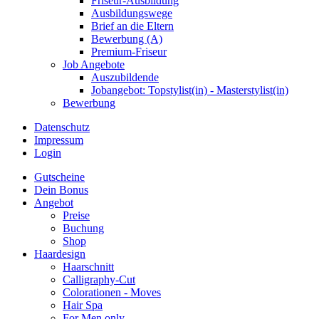
Friseur-Ausbildung
Ausbildungswege
Brief an die Eltern
Bewerbung (A)
Premium-Friseur
Job Angebote
Auszubildende
Jobangebot: Topstylist(in) - Masterstylist(in)
Bewerbung
Datenschutz
Impressum
Login
Gutscheine
Dein Bonus
Angebot
Preise
Buchung
Shop
Haardesign
Haarschnitt
Calligraphy-Cut
Colorationen - Moves
Hair Spa
For Men only