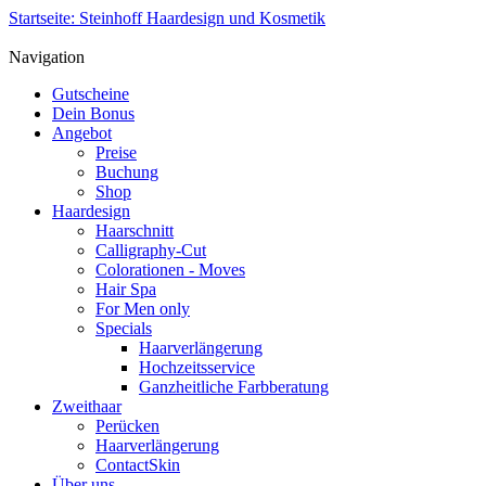
Startseite: Steinhoff Haardesign und Kosmetik
Navigation
Gutscheine
Dein Bonus
Angebot
Preise
Buchung
Shop
Haardesign
Haarschnitt
Calligraphy-Cut
Colorationen - Moves
Hair Spa
For Men only
Specials
Haarverlängerung
Hochzeitsservice
Ganzheitliche Farbberatung
Zweithaar
Perücken
Haarverlängerung
ContactSkin
Über uns