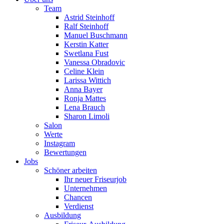
Team
Astrid Steinhoff
Ralf Steinhoff
Manuel Buschmann
Kerstin Katter
Swetlana Fust
Vanessa Obradovic
Celine Klein
Larissa Wittich
Anna Bayer
Ronja Mattes
Lena Brauch
Sharon Limoli
Salon
Werte
Instagram
Bewertungen
Jobs
Schöner arbeiten
Ihr neuer Friseurjob
Unternehmen
Chancen
Verdienst
Ausbildung