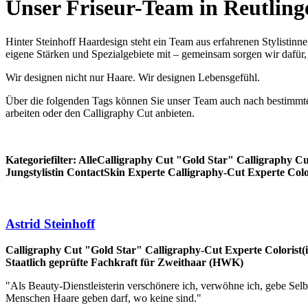
Unser Friseur-Team in Reutlinge
Hinter Steinhoff Haardesign steht ein Team aus erfahrenen Stylistinn
eigene Stärken und Spezialgebiete mit – gemeinsam sorgen wir dafür,
Wir designen nicht nur Haare. Wir designen Lebensgefühl.
Über die folgenden Tags können Sie unser Team auch nach bestimmten S
arbeiten oder den Calligraphy Cut anbieten.
Kategoriefilter:
Alle
Calligraphy Cut "Gold Star"
Calligraphy Cu
Jungstylistin
ContactSkin Experte
Calligraphy-Cut Experte
Colo
Astrid Steinhoff
Calligraphy Cut "Gold Star"
Calligraphy-Cut Experte
Colorist(
Staatlich geprüfte Fachkraft für Zweithaar (HWK)
"Als Beauty-Dienstleisterin verschönere ich, verwöhne ich, gebe Sel
Menschen Haare geben darf, wo keine sind."