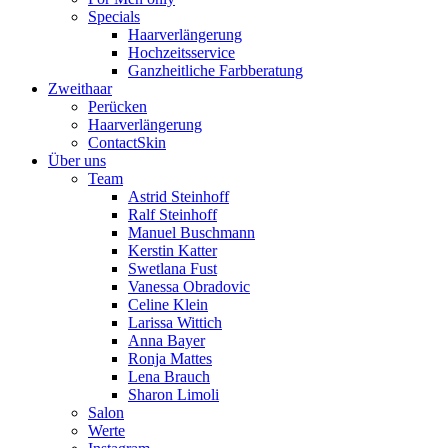
Specials
Haarverlängerung
Hochzeitsservice
Ganzheitliche Farbberatung
Zweithaar
Perücken
Haarverlängerung
ContactSkin
Über uns
Team
Astrid Steinhoff
Ralf Steinhoff
Manuel Buschmann
Kerstin Katter
Swetlana Fust
Vanessa Obradovic
Celine Klein
Larissa Wittich
Anna Bayer
Ronja Mattes
Lena Brauch
Sharon Limoli
Salon
Werte