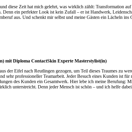
– und diese Zeit hat mich gelehrt, was wirklich zählt: Transformation 
n. Denn ein perfekter Look ist kein Zufall – er ist Handwerk, Leidens
mberuf aus. Und schenkt mir selbst und meine Gästen ein Lächeln ins 
in) mit Diploma
ContactSkin Experte
Masterstylist(in)
a aus der Eifel nach Reutlingen gezogen, um Teil dieses Traumes zu wer
nd sehr professioneller Teamarbeit. Jeder Besuch eines Kunden ist für 
llungen des Kunden ein Gesamtwerk. Hier lebe ich meine Berufung: Mi
rklich unterstreicht. Denn jeder Mensch ist schön – und ich helfe dabei