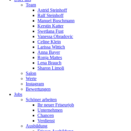
Team
Astrid Steinhoff
Ralf Steinhoff
Manuel Buschmann
Kerstin Katter
Swetlana Fust
Vanessa Obradovic
Celine Klein
Larissa Wittich
Anna Bayer
Ronja Mattes
Lena Brauch
Sharon Limoli
Salon
Werte
Instagram
Bewertungen
Jobs
Schöner arbeiten
Ihr neuer Friseurjob
Unternehmen
Chancen
Verdienst
Ausbildung