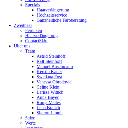
Specials
Haarverlängerung
Hochzeitsservice
Ganzheitliche Farbberatung
Zweithaar
Perücken
Haarverlängerung
ContactSkin
Über uns
Team
Astrid Steinhoff
Ralf Steinhoff
Manuel Buschmann
Kerstin Katter
Swetlana Fust
Vanessa Obradovic
Celine Klein
Larissa Wittich
Anna Bayer
Ronja Mattes
Lena Brauch
Sharon Limoli
Salon
Werte