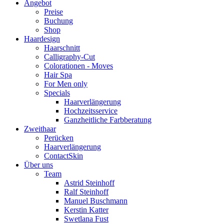
Angebot
Preise
Buchung
Shop
Haardesign
Haarschnitt
Calligraphy-Cut
Colorationen - Moves
Hair Spa
For Men only
Specials
Haarverlängerung
Hochzeitsservice
Ganzheitliche Farbberatung
Zweithaar
Perücken
Haarverlängerung
ContactSkin
Über uns
Team
Astrid Steinhoff
Ralf Steinhoff
Manuel Buschmann
Kerstin Katter
Swetlana Fust