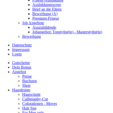
Friseur-Ausbildung
Ausbildungswege
Brief an die Eltern
Bewerbung (A)
Premium-Friseur
Job Angebote
Auszubildende
Jobangebot: Topstylist(in) - Masterstylist(in)
Bewerbung
Datenschutz
Impressum
Login
Gutscheine
Dein Bonus
Angebot
Preise
Buchung
Shop
Haardesign
Haarschnitt
Calligraphy-Cut
Colorationen - Moves
Hair Spa
For Men only