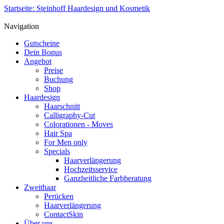
Startseite: Steinhoff Haardesign und Kosmetik
Navigation
Gutscheine
Dein Bonus
Angebot
Preise
Buchung
Shop
Haardesign
Haarschnitt
Calligraphy-Cut
Colorationen - Moves
Hair Spa
For Men only
Specials
Haarverlängerung
Hochzeitsservice
Ganzheitliche Farbberatung
Zweithaar
Perücken
Haarverlängerung
ContactSkin
Über uns