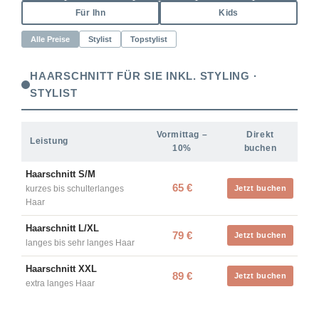
Für Ihn
Kids
Alle Preise
Stylist
Topstylist
HAARSCHNITT FÜR SIE INKL. STYLING ·
STYLIST
Vormittag –
Direkt
Leistung
10%
buchen
Haarschnitt S/M
65 €
kurzes bis schulterlanges
Jetzt buchen
Haar
Haarschnitt L/XL
79 €
Jetzt buchen
langes bis sehr langes Haar
Haarschnitt XXL
89 €
Jetzt buchen
extra langes Haar