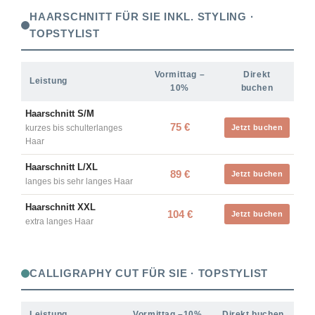
HAARSCHNITT FÜR SIE INKL. STYLING ·
TOPSTYLIST
Vormittag –
Direkt
Leistung
10%
buchen
Haarschnitt S/M
75 €
kurzes bis schulterlanges
Jetzt buchen
Haar
Haarschnitt L/XL
89 €
Jetzt buchen
langes bis sehr langes Haar
Haarschnitt XXL
104 €
Jetzt buchen
extra langes Haar
CALLIGRAPHY CUT FÜR SIE · TOPSTYLIST
Leistung
Vormittag –10%
Direkt buchen