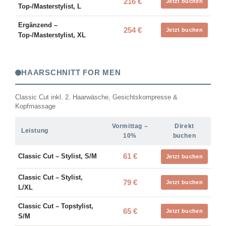
216 €
Jetzt buchen
Top-/Masterstylist, L
Ergänzend –
254 €
Jetzt buchen
Top-/Masterstylist, XL
HAARSCHNITT FOR MEN
Classic Cut inkl. 2. Haarwäsche, Gesichtskompresse &
Kopfmassage
Vormittag –
Direkt
Leistung
10%
buchen
61 €
Classic Cut – Stylist, S/M
Jetzt buchen
Classic Cut – Stylist,
79 €
Jetzt buchen
L/XL
Classic Cut – Topstylist,
65 €
Jetzt buchen
S/M